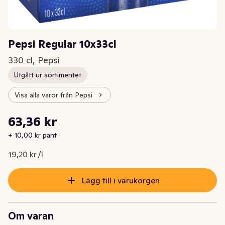
Pepsi Regular 10x33cl
330 cl, Pepsi
Utgått ur sortimentet
Visa alla varor från Pepsi
Styckpris: 19,20 kr /l
63,36 kr
Nuvarande pris är: 63,36 kr
+ 10,00 kr pant
19,20 kr /l
Lägg till i varukorgen
Om varan