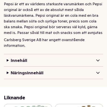
Pepsi är ett av världens starkaste varumärken och Pepsi 
original är också ett av de absolut mest sålda 
läskvarumärkena. Pepsi original är en cola med en bra 
balans mellan söta och syrliga toner, precis som cola 
ska smaka. Pepsi original bör serveras väl kyld, gärna 
med is. Passar såväl till mat och snacks som att avnjutas 
för sig själv.
Carlsberg Sverige AB har angett ovanstående
information.
Pepsi är ett av världens allra starkaste varumärken och 
Pepsi original är också ett av de absolut mest sålda 
läskvarumärkena. En riktig klassiker som älskats i 
Innehåll
generationer och som alltid läskar och piggar upp. 
Pepsi original är en cola med en bra balans mellan söta 
Näringsinnehåll
och syrliga toner, precis som cola ska smaka. Pepsi 
original bör serveras väl kyld, gärna med is. Passar såväl 
till mat och snacks som att avnjutas för sig själv. Drick 
den med familj och vänner eller när du vill unna dig själv 
Liknande
något gott. Våra burkar och flaskor kan återvinnas, så 
glöm inte att panta!