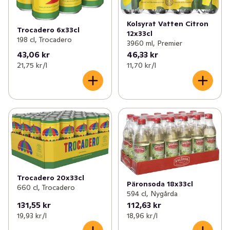
Kolsyrat Vatten Citron
Trocadero 6x33cl
12x33cl
198 cl, Trocadero
3960 ml, Premier
43,06 kr
46,33 kr
21,75 kr /l
11,70 kr /l
Trocadero 20x33cl
Päronsoda 18x33cl
660 cl, Trocadero
594 cl, Nygårda
131,55 kr
112,63 kr
19,93 kr /l
18,96 kr /l