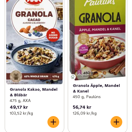
Granola Äpple, Mandel
Granola Kakao, Mandel
& Kanel
& Blåbär
450 g, Paulúns
475 g, AXA
49,17 kr
56,74 kr
103,52 kr /kg
126,09 kr /kg