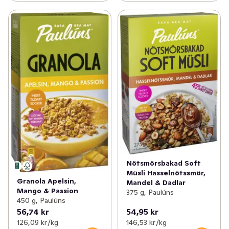
Nötsmörsbakad Soft
Müsli Hasselnötssmör,
Granola Apelsin,
Mandel & Dadlar
Mango & Passion
375 g, Paulúns
450 g, Paulúns
56,74 kr
54,95 kr
126,09 kr /kg
146,53 kr /kg