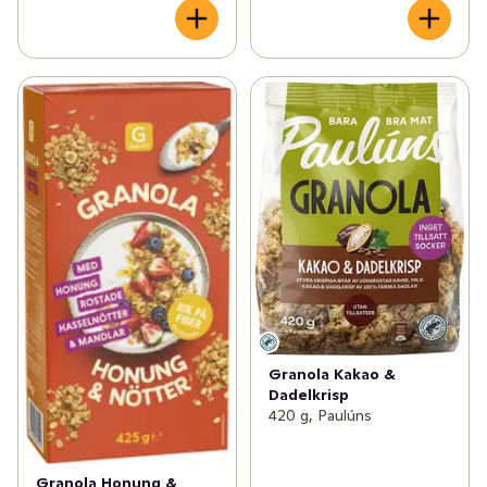
Granola Kakao &
Dadelkrisp
420 g, Paulúns
Granola Honung &