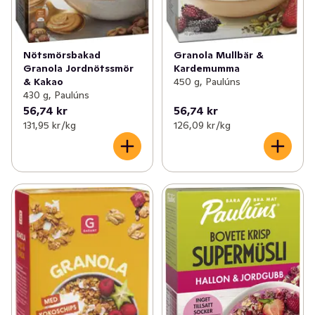
Nötsmörsbakad
Granola Mullbär &
Granola Jordnötssmör
Kardemumma
& Kakao
450 g, Paulúns
430 g, Paulúns
56,74 kr
56,74 kr
131,95 kr /kg
126,09 kr /kg