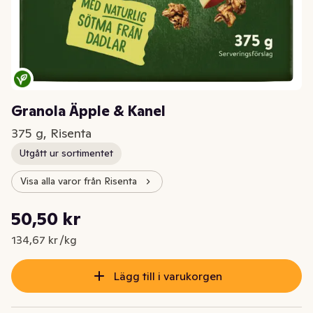
Granola Äpple & Kanel
375 g, Risenta
Utgått ur sortimentet
Visa alla varor från Risenta
Styckpris: 134,67 kr /kg
50,50 kr
Nuvarande pris är: 50,50 kr
134,67 kr /kg
Lägg till i varukorgen