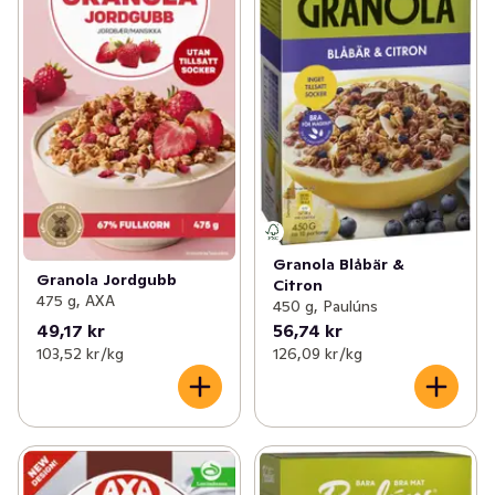
Granola Blåbär &
Granola Jordgubb
Citron
475 g, AXA
450 g, Paulúns
49,17 kr
56,74 kr
103,52 kr /kg
126,09 kr /kg