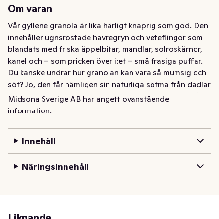
Om varan
Vår gyllene granola är lika härligt knaprig som god. Den 
innehåller ugnsrostade havregryn och veteflingor som 
blandats med friska äppelbitar, mandlar, solroskärnor, 
kanel och – som pricken över i:et – små frasiga puffar. 
Du kanske undrar hur granolan kan vara så mumsig och 
söt? Jo, den får nämligen sin naturliga sötma från dadlar 
som också ger en lite rund och karamelliserad ton. Vår 
Midsona Sverige AB har angett ovanstående
granola har självklart inga tillsatser, däremot en hel del 
information.
krispighet, massor av nyttigheter och framförallt - en 
härlig smak!
Innehåll
Näringsinnehåll
Liknande