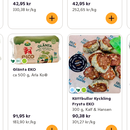
42,95 kr
42,95 kr
330,38 kr /kg
252,65 kr /kg
Glänta EKO
ca 500 g, Arla Ko®
Köttbullar Kyckling
Frysta EKO
300 g, Kalf & Hansen
91,95 kr
90,38 kr
183,90 kr /kg
301,27 kr /kg