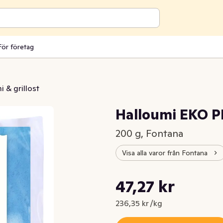
För företag
 & grillost
Halloumi EKO 
200 g, Fontana
Visa alla varor från Fontana
Styckpris: 236,35 kr /kg
47,27 kr
Nuvarande pris är: 47,27 kr
236,35 kr /kg