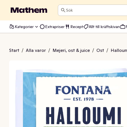
Sök
Kategorier
Extrapriser
Recept
Allt till kräftskivan
oumi EKO PDO
Start
/
Alla varor
/
Mejeri, ost & juice
/
Ost
/
Halloumi