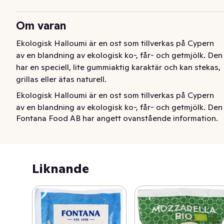
Om varan
Ekologisk Halloumi är en ost som tillverkas på Cypern 
av en blandning av ekologisk ko-, får- och getmjölk. Den 
har en speciell, lite gummiaktig karaktär och kan stekas, 
grillas eller ätas naturell.
Ekologisk Halloumi är en ost som tillverkas på Cypern 
av en blandning av ekologisk ko-, får- och getmjölk. Den 
Fontana Food AB har angett ovanstående information.
har en speciell, lite gummiaktig karaktär och kan stekas, 
grillas eller ätas naturell.
Liknande