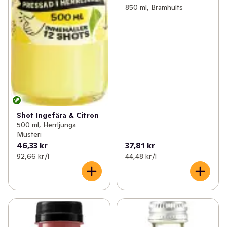
850 ml, Brämhults
Shot Ingefära & Citron
500 ml, Herrljunga
Musteri
46,33 kr
37,81 kr
92,66 kr /l
44,48 kr /l