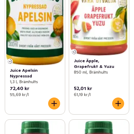
Juice Äpple,
Grapefrukt & Yuzu
Juice Apelsin
850 ml, Brämhults
Nypressad
1,3 l, Brämhults
72,40 kr
52,01 kr
55,69 kr /l
61,19 kr /l