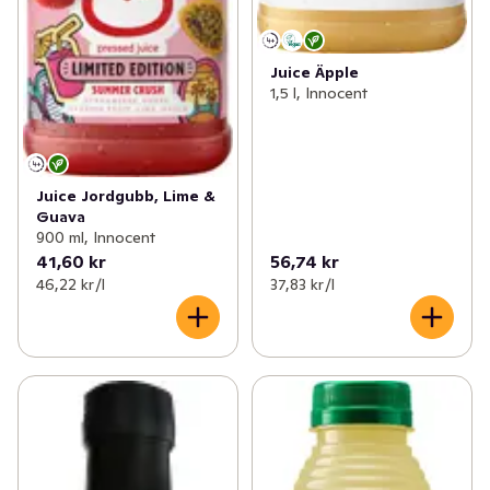
Juice Äpple
1,5 l, Innocent
Juice Jordgubb, Lime &
Guava
900 ml, Innocent
41,60 kr
56,74 kr
46,22 kr /l
37,83 kr /l