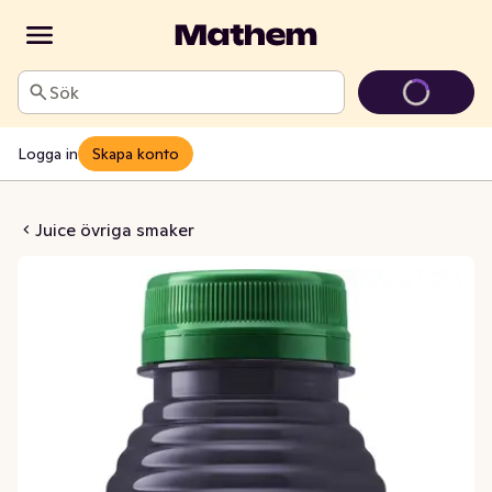
Sök
Logga in
Skapa konto
är & Svarta Vinbär
Juice övriga smaker