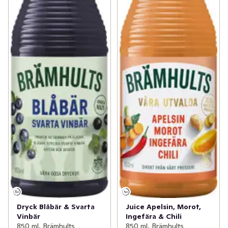
Dryck Blåbär & Svarta
Juice Apelsin, Morot,
Vinbär
Ingefära & Chili
850 ml, Brämhults
850 ml, Brämhults