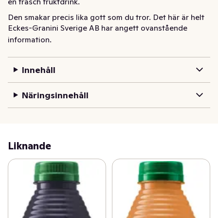
en fräsch fruktdrink.
Den smakar precis lika gott som du tror. Det här är helt 
Eckes-Granini Sverige AB har angett ovanstående
enkelt den perfekta drycken för alla som älskar C-
information.
vitaminer med sommarsmak av söta svarta vinbär. Har 
du bråttom? Drick direkt ur flaskan. Har du tid? Blanda 
en fräsch fruktdrink.
Innehåll
Näringsinnehåll
Liknande