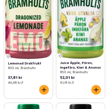
Juice Äpple, Päron,
Lemonad Drakfrukt
Ingefära, Kiwi & Ananas
850 ml, Brämhults
850 ml, Brämhults
37,81 kr
52,01 kr
44,48 kr /l
61,19 kr /l