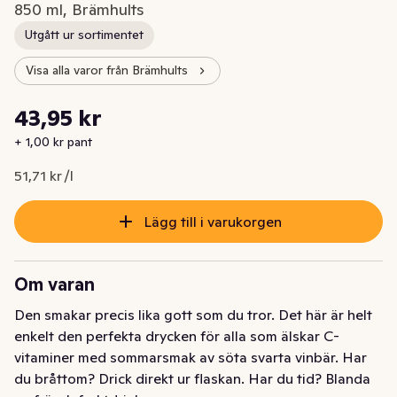
850 ml, Brämhults
Utgått ur sortimentet
Visa alla varor från Brämhults
Styckpris: 51,71 kr /l
43,95 kr
Nuvarande pris är: 43,95 kr
+ 1,00 kr pant
51,71 kr /l
Lägg till i varukorgen
Om varan
Den smakar precis lika gott som du tror. Det här är helt 
enkelt den perfekta drycken för alla som älskar C-
vitaminer med sommarsmak av söta svarta vinbär. Har 
du bråttom? Drick direkt ur flaskan. Har du tid? Blanda 