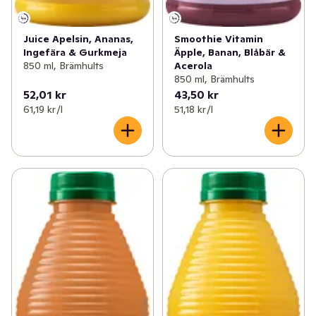
Juice Apelsin, Ananas,
Smoothie Vitamin
Ingefära & Gurkmeja
Äpple, Banan, Blåbär &
850 ml, Brämhults
Acerola
850 ml, Brämhults
52,01 kr
43,50 kr
61,19 kr /l
51,18 kr /l