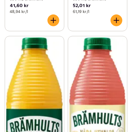
41,60 kr
52,01 kr
48,94 kr /l
61,19 kr /l