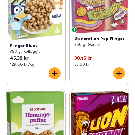
Generation Pep Flingor
350 g, Garant
Flingor Bluey
350 g, Kellogg's
45,38 kr
30,15 kr
129,66 kr /kg
33,50 kr