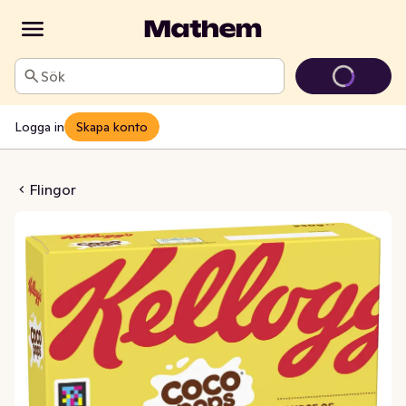
Sök
Logga in
Skapa konto
oco Pops
Flingor