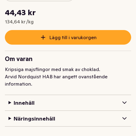
Styckpris: 134,64 kr /kg
44,43 kr
Nuvarande pris är: 44,43 kr
134,64 kr /kg
Lägg till i varukorgen
Om varan
Kripsiga majsflingor med smak av choklad.
Arvid Nordquist HAB har angett ovanstående
information.
Innehåll
Näringsinnehåll