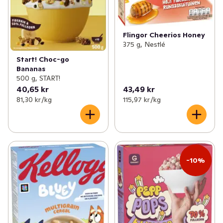
Flingor Cheerios Honey
375 g, Nestlé
Start! Choc-go
Bananas
500 g, START!
40,65 kr
43,49 kr
81,30 kr /kg
115,97 kr /kg
-10%