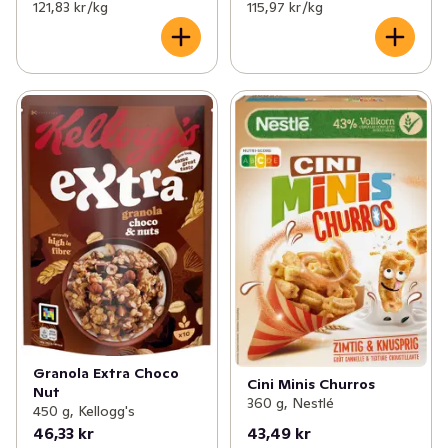
121,83 kr /kg
115,97 kr /kg
Granola Extra Choco
Cini Minis Churros
Nut
360 g, Nestlé
450 g, Kellogg's
46,33 kr
43,49 kr