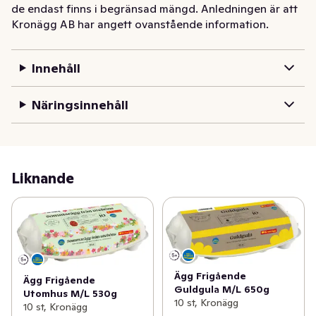
de endast finns i begränsad mängd. Anledningen är att 
Kronägg AB har angett ovanstående information.
de värps under en begränsad tid under hönans 
värpningscykel.
Innehåll
Näringsinnehåll
Liknande
Ägg Frigående
Ägg Frigående
Guldgula M/L 650g
Utomhus M/L 530g
10 st, Kronägg
10 st, Kronägg