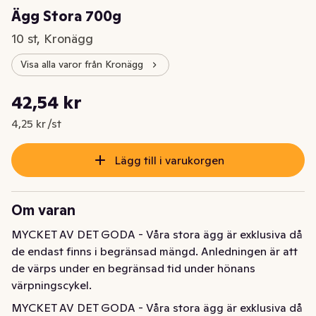
Ägg Stora 700g
10 st, Kronägg
Visa alla varor från Kronägg
Styckpris: 4,25 kr /st
42,54 kr
Nuvarande pris är: 42,54 kr
4,25 kr /st
Lägg till i varukorgen
Om varan
MYCKET AV DET GODA - Våra stora ägg är exklusiva då 
de endast finns i begränsad mängd. Anledningen är att 
de värps under en begränsad tid under hönans 
värpningscykel.
MYCKET AV DET GODA - Våra stora ägg är exklusiva då 