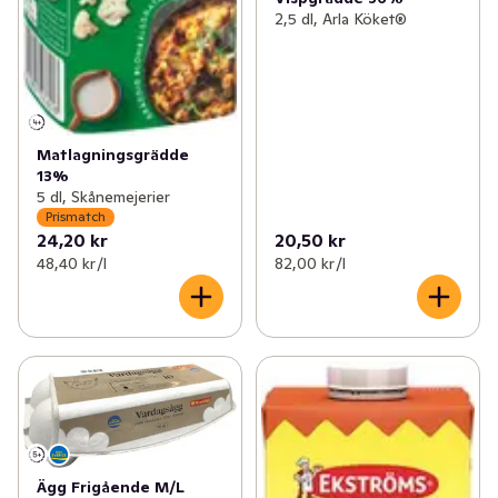
2,5 dl, Arla Köket®
Matlagningsgrädde
13%
5 dl, Skånemejerier
Prismatch
24,20 kr
20,50 kr
48,40 kr /l
82,00 kr /l
Ägg Frigående M/L