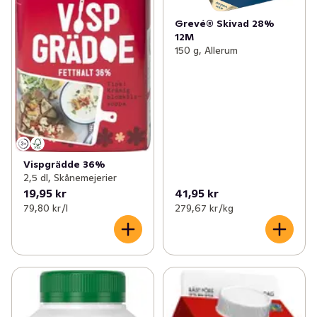
Grevé® Skivad 28%
12M
150 g, Allerum
Vispgrädde 36%
2,5 dl, Skånemejerier
19,95 kr
41,95 kr
79,80 kr /l
279,67 kr /kg