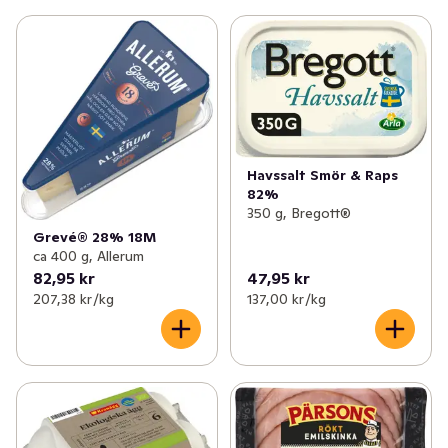
Havssalt Smör & Raps
82%
350 g, Bregott®
Grevé® 28% 18M
ca 400 g, Allerum
82,95 kr
47,95 kr
207,38 kr /kg
137,00 kr /kg