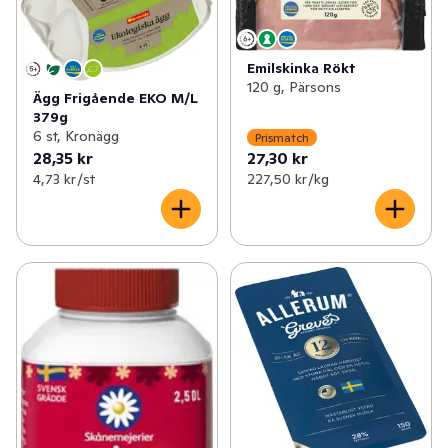
Emilskinka Rökt
120 g, Pärsons
Ägg Frigående EKO M/L
379g
6 st, Kronägg
Prismatch
28,35 kr
27,30 kr
4,73 kr /st
227,50 kr /kg