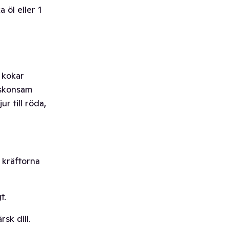
 öl eller 1
t kokar
r skonsam
r till röda,
t kräftorna
t.
sk dill.