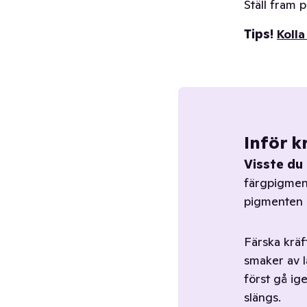
Ställ fram 
Tips!
Kolla
Inför k
Visste du
färgpigment
pigmenten d
Färska kräf
smaker av l
först gå ig
slängs.