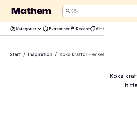
Sök
Kategorier
Extrapriser
Recept
Allt till kräftskivan
Start
/
Inspiration
/
Koka kräftor - enkelt grundrecept 
Koka kräf
hitt