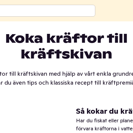
För företag
Koka kräftor till
kräftskivan
för att koka kräftor
tor till kräftskivan med hjälp av vårt enkla grundr
ar du även tips och klassiska recept till kräftpremi
Så kokar du krä
Har du fiskat eller plane
förvara kräftorna i vatten