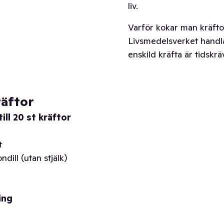
liv.
Varför kokar man kräfto
Livsmedelsverket handlar
enskild kräfta är tidskr
räftor
ill 20 st kräftor
n
t
ndill (utan stjälk)
ing