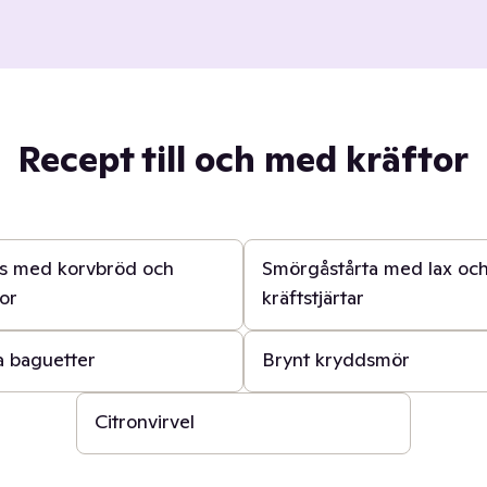
Recept till och med kräftor
1 t
lls med korvbröd och
Smörgåstårta med lax oc
or
kräftstjärtar
15 min
a baguetter
Brynt kryddsmör
15 min
Citronvirvel