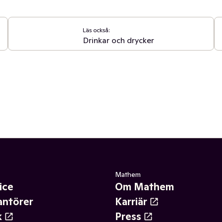
Läs också:
Drinkar och drycker
Mathem
ice
Om Mathem
antörer
Karriär
k
Press