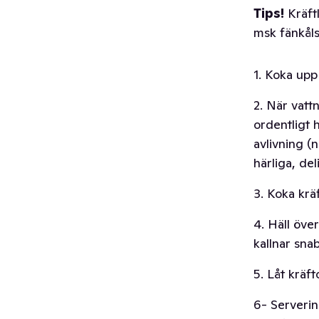
Tips!
Kräftl
msk fänkåls
1. Koka upp 
2. När vattn
ordentligt 
avlivning (n
härliga, del
3. Koka krä
4. Häll över
kallnar snab
5. Låt kräf
6- Serverin