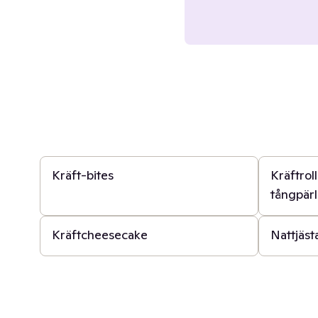
2 t
15 min
Kräft-bites
Kräftro
tångpärl
4 t
2 t
Kräftcheesecake
Nattjäst