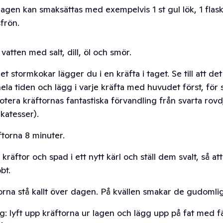
agen kan smaksättas med exempelvis 1 st gul lök, 1 flaska
frön.
vatten med salt, dill, öl och smör.
et stormkokar lägger du i en kräfta i taget. Se till att de
hela tiden och lägg i varje kräfta med huvudet först, fö
otera kräftornas fantastiska förvandling från svarta rovdju
ikatesser).
ftorna 8 minuter.
 kräftor och spad i ett nytt kärl och ställ dem svalt, så at
bt.
torna stå kallt över dagen. På kvällen smakar de gudomlig
g: lyft upp kräftorna ur lagen och lägg upp på fat med fär