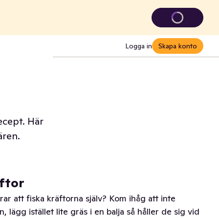
Logga in
Skapa konto
ecept. Här
ären.
ftor
rar att fiska kräftorna själv? Kom ihåg att inte
, lägg istället lite gräs i en balja så håller de sig vid