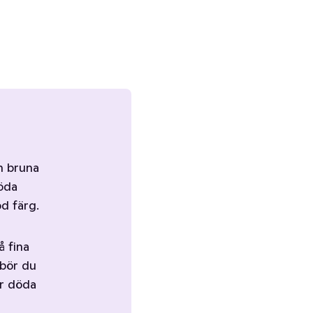
ch bruna
röda
öd färg.
å fina
 bör du
är döda