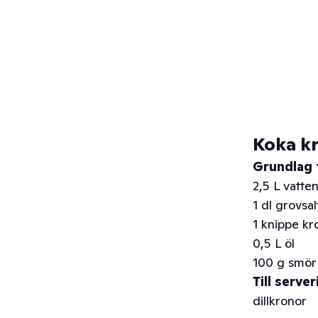
Koka k
Grundlag t
2,5 L vatte
1 dl grovsal
1 knippe kro
0,5 L öl
100 g smör
Till server
dillkronor