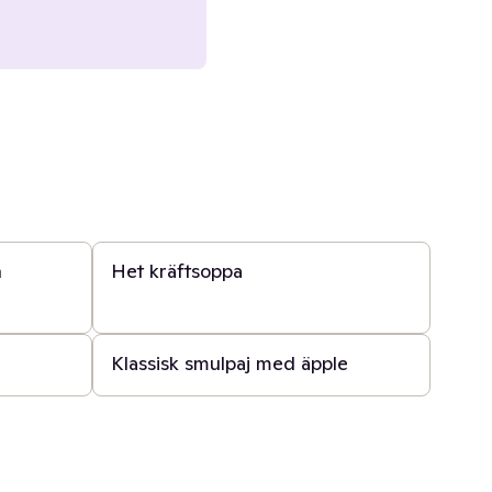
20 min
h
Het kräftsoppa
30 min
Klassisk smulpaj med äpple