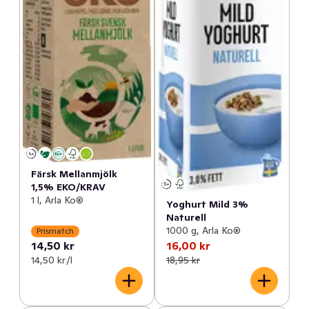
Färsk Mellanmjölk
1,5% EKO/KRAV
1 l, Arla Ko®
Yoghurt Mild 3%
Naturell
1000 g, Arla Ko®
Prismatch
14,50 kr
16,00 kr
14,50 kr /l
18,95 kr