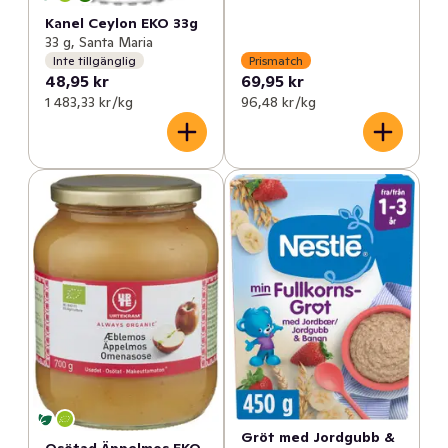
Kanel Ceylon EKO 33g
33 g, Santa Maria
Inte tillgänglig
Prismatch
48,95 kr
69,95 kr
1 483,33 kr /kg
96,48 kr /kg
Gröt med Jordgubb &
Osötad Äppelmos EKO