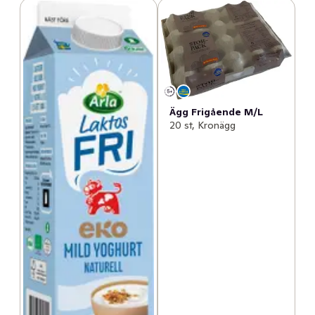
Ägg Frigående M/L
20 st, Kronägg