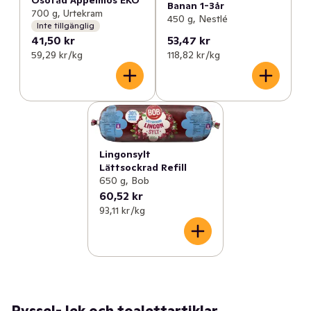
Banan 1-3år
700 g, Urtekram
450 g, Nestlé
Inte tillgänglig
41,50 kr
53,47 kr
59,29 kr /kg
118,82 kr /kg
Lingonsylt
Lättsockrad Refill
650 g, Bob
60,52 kr
93,11 kr /kg