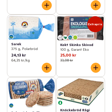
Extrapris
Sarek
Kokt Skinka Skivad
375 g, Polarbröd
100 g, Garant Eko
24,13 kr
25,00 kr
64,35 kr /kg
33,08 kr
Knäckebröd Rågi