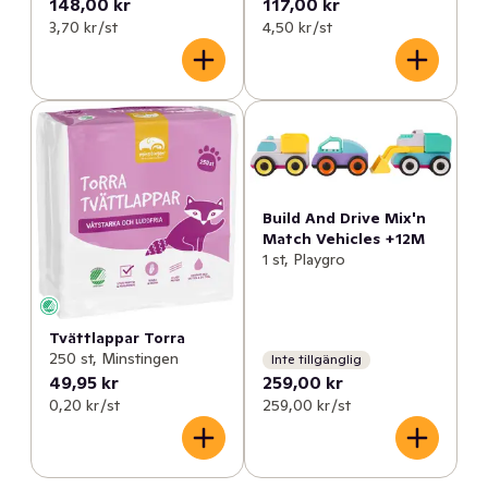
148,00 kr
117,00 kr
3,70 kr /st
4,50 kr /st
Build And Drive Mix'n
Match Vehicles +12M
1 st, Playgro
Tvättlappar Torra
250 st, Minstingen
Inte tillgänglig
49,95 kr
259,00 kr
0,20 kr /st
259,00 kr /st