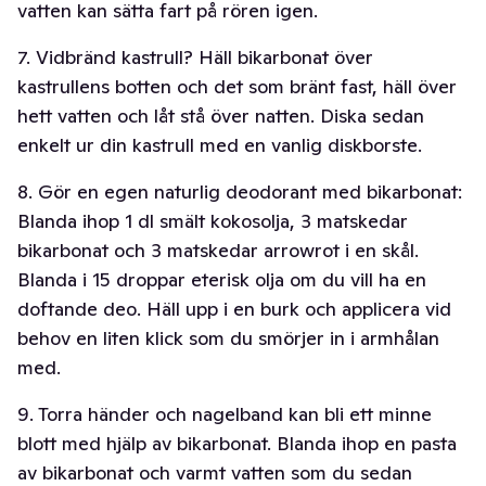
vatten kan sätta fart på rören igen.
7. Vidbränd kastrull? Häll bikarbonat över
kastrullens botten och det som bränt fast, häll över
hett vatten och låt stå över natten. Diska sedan
enkelt ur din kastrull med en vanlig diskborste.
8. Gör en egen naturlig deodorant med bikarbonat:
Blanda ihop 1 dl smält
kokosolja
, 3 matskedar
bikarbonat och 3 matskedar arrowrot i en skål.
B
landa i 15 droppar eterisk olja om du vill ha en
doftande deo
. Häll upp i en burk och applicera vid
behov en liten klick som du smörjer in i armhålan
med.
9. Torra händer och nagelband kan bli ett minne
blott med hjälp av bikarbonat. Blanda ihop en pasta
av bikarbonat och varmt vatten som du sedan