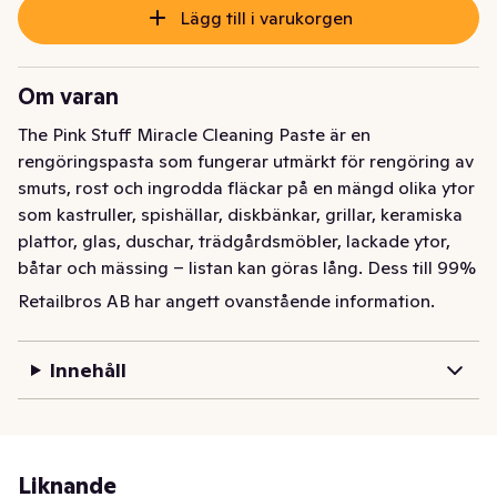
Lägg till i varukorgen
Om varan
The Pink Stuff Miracle Cleaning Paste är en 
rengöringspasta som fungerar utmärkt för rengöring av 
smuts, rost och ingrodda fläckar på en mängd olika ytor 
som kastruller, spishällar, diskbänkar, grillar, keramiska 
plattor, glas, duschar, trädgårdsmöbler, lackade ytor, 
båtar och mässing – listan kan göras lång. Dess till 99% 
procents naturliga innehåll och formulering har 
Retailbros AB har angett ovanstående information.
utvecklats med målsättningen att ta fram en så effektiv 
produkt som möjligt utan starka kemikalier. The Pink 
Innehåll
Stuff Miracle Cleaning Paste gör det roligt att städa!
The Pink Stuff Miracle Cleaning Paste är en 
rengöringspasta som fungerar utmärkt för rengöring av 
smuts, rost och ingrodda fläckar på en mängd olika ytor 
Liknande
som kastruller, spishällar, diskbänkar, grillar, keramiska 