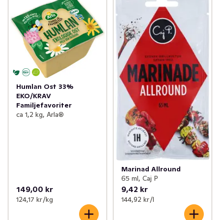
Humlan Ost 33%
EKO/KRAV
Familjefavoriter
ca 1,2 kg, Arla®
Marinad Allround
65 ml, Caj P
149,00 kr
9,42 kr
124,17 kr /kg
144,92 kr /l