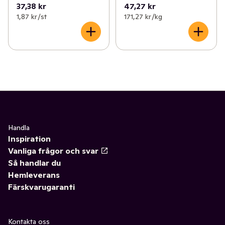
37,38 kr
47,27 kr
1,87 kr /st
171,27 kr /kg
Handla
Inspiration
Vanliga frågor och svar
Så handlar du
Hemleverans
Färskvarugaranti
Kontakta oss