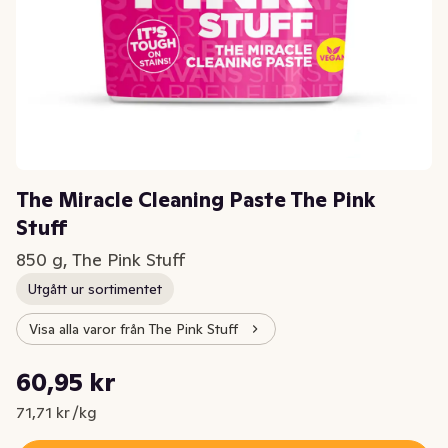
The Miracle Cleaning Paste The Pink
Stuff
850 g, The Pink Stuff
Utgått ur sortimentet
Visa alla varor från The Pink Stuff
Styckpris: 71,71 kr /kg
60,95 kr
Nuvarande pris är: 60,95 kr
71,71 kr /kg