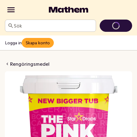
Sök
Logga in
Skapa konto
ing Paste The Pink Stuff
Rengöringsmedel