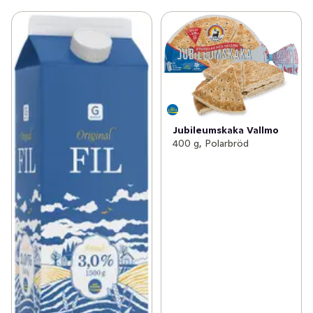
plattor, glas, duschar, trädgårdsmöbler, lackade ytor, 
båtar och mässing – listan kan göras lång.

Dess till 99% procents naturliga innehåll och 
formulering har utvecklats med målsättningen att ta 
fram en så effektiv produkt som möjligt utan starka 
kemikalier.

Jubileumskaka Vallmo
400 g, Polarbröd
The Pink Stuff Miracle Cleaning Paste gör det roligt att 
städa!