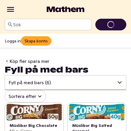
Sök
Logga in
Skapa konto
Köp fler spara mer
Fyll på med bars
Fyll på med bars
(6)
✓
Alla
(113)
Sortera efter
✓
Fyll skafferiet
(29)
✓
Fyll på med bars
(6)
Müslibar Big Chocolate
Müslibar Big Salted
50 g, Corny
Caramel