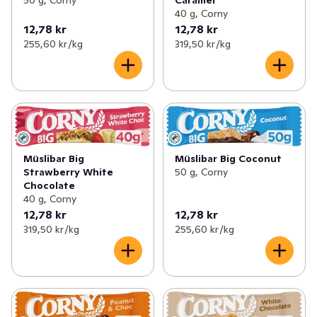
✓
Fyll kylen
(26)
40 g, Corny
12,78 kr
12,78 kr
✓
Fyll på med dryck
(15)
255,60 kr /kg
319,50 kr /kg
✓
Fyll på med kryddor
(8)
✓
Fyll på till de minsta
0
✓
Fyll på i städskåpet
(9)
Müslibar Big
Müslibar Big Coconut
✓
Fyll på i badrumsskåpet
(3)
Strawberry White
50 g, Corny
Chocolate
✓
Fyll på med godis & snacks
(17)
40 g, Corny
12,78 kr
12,78 kr
319,50 kr /kg
255,60 kr /kg