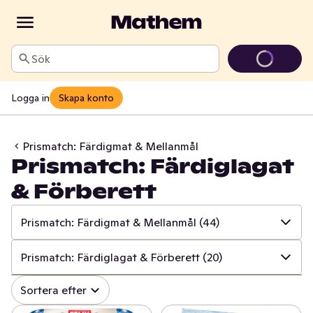
Sök
Logga in
Skapa konto
Prismatch: Färdigmat & Mellanmål
Prismatch: Färdiglagat
& Förberett
Prismatch: Färdigmat & Mellanmål
(44)
✓
Alla
(534)
Prismatch: Färdiglagat & Förberett
(20)
✓
Prismatch: Frukt & Grönt
(13)
✓
Alla
(44)
Sortera efter