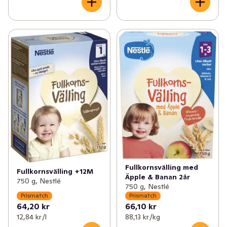
Fullkornsvälling med
Fullkornsvälling +12M
Äpple & Banan 2år
750 g, Nestlé
750 g, Nestlé
Prismatch
Prismatch
64,20 kr
66,10 kr
12,84 kr /l
88,13 kr /kg