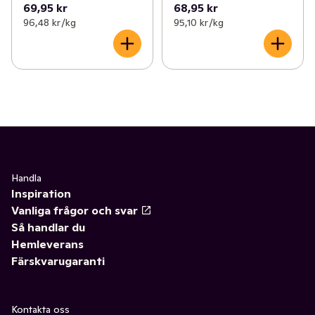
69,95 kr
68,95 kr
96,48 kr /kg
95,10 kr /kg
Handla
Inspiration
Vanliga frågor och svar
Så handlar du
Hemleverans
Färskvarugaranti
Kontakta oss