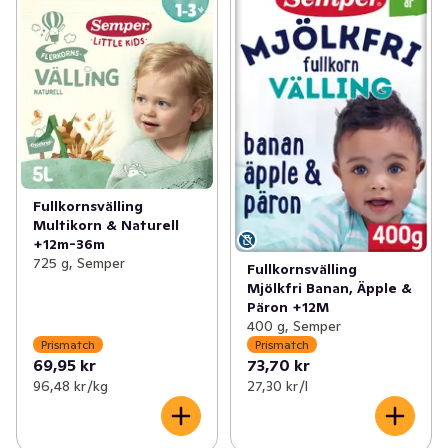
✓
Prismatch: Bröd & Bageri
(29)
✓
Prismatch: Välling
(16)
✓
Prismatch: Dryck
(33)
✓
Prismatch: Barnmat
(5)
✓
Prismatch: Mejeri, Ost & Juice
(107)
✓
Prismatch: Blöjor
(13)
✓
Prismatch: Kött & Chark
(41)
✓
Prismatch: Babyvård & Barntillbehör
(8)
✓
Prismatch: Skafferi
(77)
Fullkornsvälling
Multikorn & Naturell
✓
Prismatch: Barnmat, Blöjor & Barntillbehör
(64)
+12m-36m
725 g, Semper
Fullkornsvälling
✓
Prismatch: Färdigmat & Mellanmål
(44)
Mjölkfri Banan, Äpple &
Päron +12M
✓
Prismatch: Hem & Hushåll
(16)
400 g, Semper
Prismatch
Prismatch
✓
Prismatch: Glass, Godis & Snacks
(37)
69,95 kr
73,70 kr
96,48 kr /kg
27,30 kr /l
✓
Prismatch: Hälsa & Skönhet
(64)