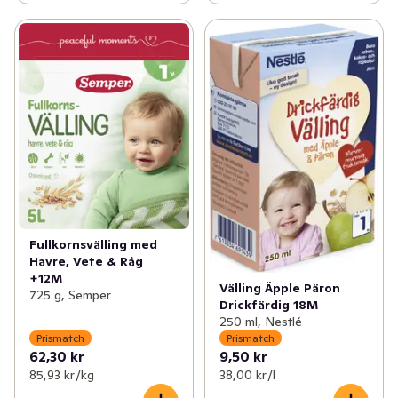
Fullkornsvälling med
Havre, Vete & Råg
+12M
Välling Äpple Päron
725 g, Semper
Drickfärdig 18M
250 ml, Nestlé
Prismatch
Prismatch
62,30 kr
9,50 kr
85,93 kr /kg
38,00 kr /l