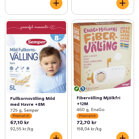
Fibervälling Mjölkfri
Fullkornsvälling Mild
+12M
med Havre +8M
460 g, EnaGo
725 g, Semper
Prismatch
Prismatch
67,10 kr
72,70 kr
92,55 kr /kg
158,04 kr /kg