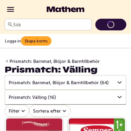
Sök
Logga in
Skapa konto
Prismatch: Barnmat, Blöjor & Barntillbehör
Prismatch: Välling
Prismatch: Barnmat, Blöjor & Barntillbehör
(64)
✓
Alla
(533)
Prismatch: Välling
(16)
✓
Prismatch: Frukt & Grönt
(13)
✓
Alla
(64)
Filter
Sortera efter
✓
Prismatch: Fisk & Skaldjur
(13)
✓
Prismatch: Gröt
(22)