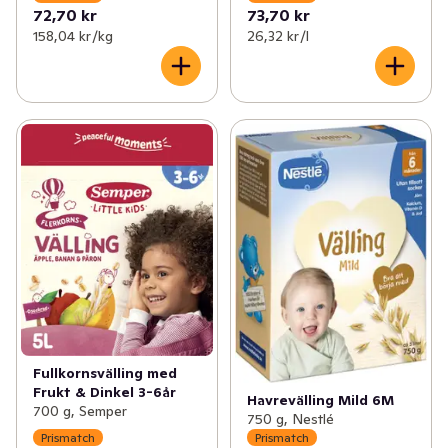
72,70 kr
73,70 kr
158,04 kr /kg
26,32 kr /l
Fullkornsvälling med
Frukt & Dinkel 3-6år
Havrevälling Mild 6M
700 g, Semper
750 g, Nestlé
Prismatch
Prismatch