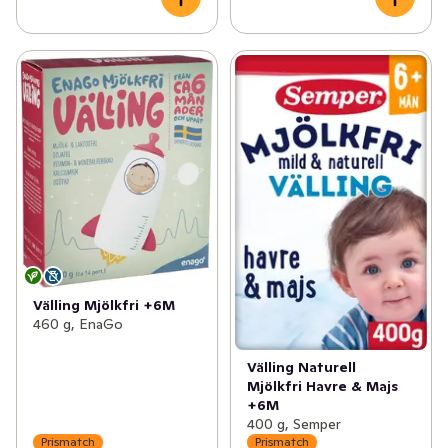
Välling Mjölkfri +6M
460 g, EnaGo
Välling Naturell
Mjölkfri Havre & Majs
+6M
400 g, Semper
Prismatch
Prismatch