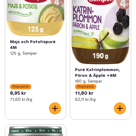
Majs och Potatispuré
4M
125 g, Semper
Puré Katrinplommon,
Päron & Äpple +4M
190 g, Semper
Prismatch
Prismatch
8,95 kr
11,80 kr
71,60 kr /kg
62,11 kr /kg