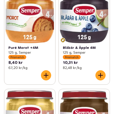
✓
Prismatch: Bröd & Bageri
(29)
✓
Prismatch: Välling
(16)
✓
Prismatch: Dryck
(33)
✓
Prismatch: Barnmat
(5)
✓
Prismatch: Mejeri, Ost & Juice
(107)
✓
Prismatch: Blöjor
(13)
✓
Prismatch: Kött & Chark
(41)
✓
Prismatch: Babyvård & Barntillbehör
(8)
✓
Prismatch: Skafferi
(78)
Puré Morot +4M
Blåbär & Äpple 4M
125 g, Semper
125 g, Semper
Prismatch
Prismatch
✓
Prismatch: Barnmat, Blöjor & Barntillbehör
(64)
8,40 kr
10,31 kr
67,20 kr /kg
82,48 kr /kg
✓
Prismatch: Färdigmat & Mellanmål
(44)
✓
Prismatch: Hem & Hushåll
(16)
✓
Prismatch: Glass, Godis & Snacks
(37)
✓
Prismatch: Hälsa & Skönhet
(64)