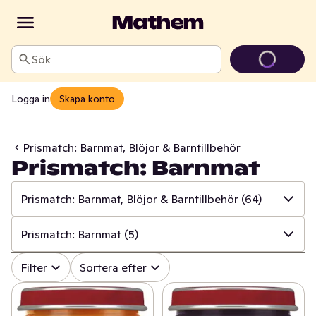
Sök
Logga in
Skapa konto
Prismatch: Barnmat, Blöjor & Barntillbehör
Prismatch: Barnmat
Prismatch: Barnmat, Blöjor & Barntillbehör
(64)
✓
Alla
(534)
Prismatch: Barnmat
(5)
✓
Prismatch: Frukt & Grönt
(13)
✓
Alla
(64)
Filter
Sortera efter
✓
Prismatch: Fisk & Skaldjur
(13)
✓
Prismatch: Gröt
(22)