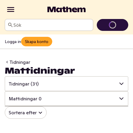
Sök
Logga in
Skapa konto
Tidningar
Mattidningar
Tidningar
(31)
✓
Alla
(86)
Mattidningar
0
✓
Tobak
(46)
✓
Alla
(31)
Sortera efter
✓
Tidningar
(31)
✓
Korsordstidningar
(11)