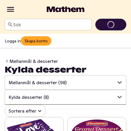
Sök
Logga in
Skapa konto
Mellanmål & desserter
Kylda desserter
Mellanmål & desserter
(98)
✓
Alla
(1365)
Kylda desserter
(8)
✓
Ost
(416)
✓
Alla
(98)
Sortera efter
✓
Mjölk
(100)
✓
Rismål & rågmål
(16)