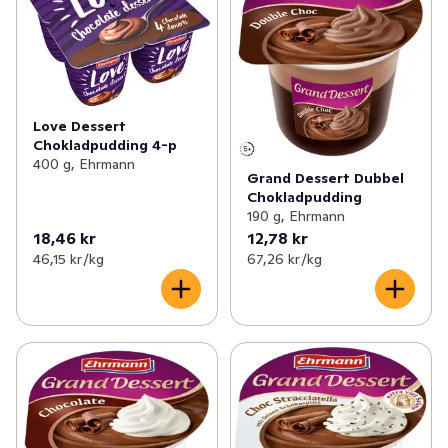
✓
Matlagningsmejeri
(112)
✓
Proteindryck
(45)
✓
Filmjölk & Yoghurt
(249)
✓
Proteinpudding
(17)
✓
Smör & margarin
(69)
✓
Vaniljsås
(10)
Love Dessert
✓
Juice & fruktdryck
(193)
Chokladpudding 4-p
✓
Kylda desserter
(8)
400 g, Ehrmann
Grand Dessert Dubbel
✓
Ägg & jäst
(22)
Chokladpudding
190 g, Ehrmann
✓
Växtbaserat
(93)
18,46 kr
12,78 kr
46,15 kr /kg
67,26 kr /kg
✓
Cottage cheese, kvarg & skyr
(81)
✓
Mellanmål & desserter
(98)