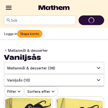
Sök
Logga in
Skapa konto
Mellanmål & desserter
Vaniljsås
Mellanmål & desserter
(98)
✓
Alla
(1362)
Vaniljsås
(10)
✓
Ost
(414)
✓
Alla
(98)
Filter
Sortera efter
✓
Mjölk
(100)
✓
Rismål & rågmål
(16)