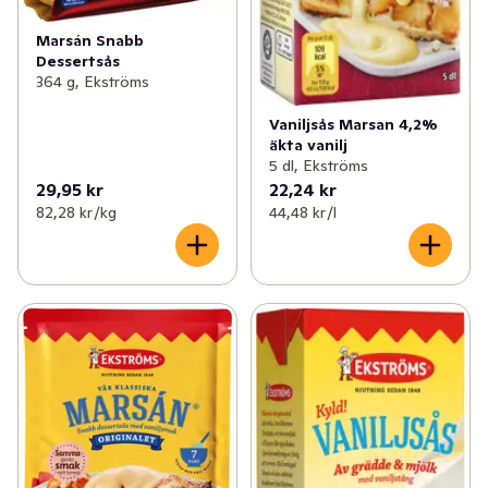
Marsán Snabb
Dessertsås
364 g, Ekströms
Vaniljsås Marsan 4,2%
äkta vanilj
5 dl, Ekströms
29,95 kr
22,24 kr
82,28 kr /kg
44,48 kr /l