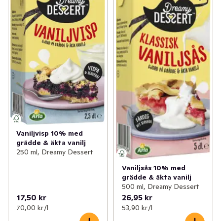
✓
Matlagningsmejeri
(112)
✓
Proteindryck
(45)
✓
Filmjölk & Yoghurt
(249)
✓
Proteinpudding
(17)
✓
Smör & margarin
(69)
✓
Vaniljsås
(10)
✓
Juice & fruktdryck
(192)
✓
Kylda desserter
(8)
✓
Ägg & jäst
(22)
✓
Växtbaserat
(93)
Vaniljvisp 10% med
✓
Cottage cheese, kvarg & skyr
(81)
grädde & äkta vanilj
250 ml, Dreamy Dessert
✓
Mellanmål & desserter
(98)
Vaniljsås 10% med
grädde & äkta vanilj
500 ml, Dreamy Dessert
17,50 kr
26,95 kr
70,00 kr /l
53,90 kr /l