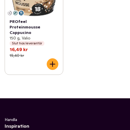
PROfeel
Proteinmousse
Cappucino
150 g, Valio
Slut hos leverantör
16,49 kr
19,40 kr
Handla
Inspiration