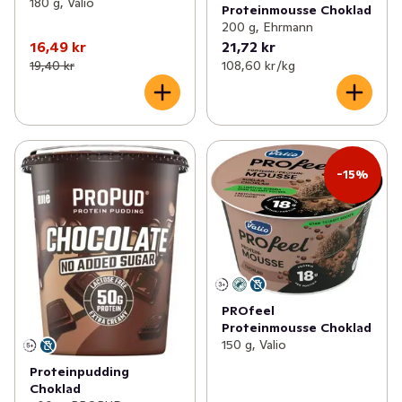
180 g, Valio
Proteinmousse Choklad
200 g, Ehrmann
16,49 kr
21,72 kr
19,40 kr
108,60 kr /kg
-15%
PROfeel
Proteinmousse Choklad
150 g, Valio
Proteinpudding
Choklad