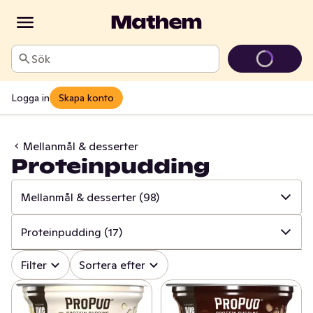
Sök
Logga in
Skapa konto
Mellanmål & desserter
Proteinpudding
Mellanmål & desserter
(98)
✓
Alla
(1362)
Proteinpudding
(17)
✓
Ost
(414)
✓
Alla
(98)
Filter
Sortera efter
✓
Mjölk
(100)
✓
Rismål & rågmål
(16)