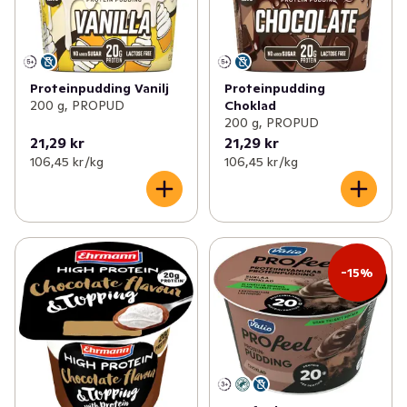
✓
Matlagningsmejeri
(112)
✓
Proteindryck
(45)
✓
Filmjölk & Yoghurt
(249)
✓
Proteinpudding
(17)
Proteinpudding Vanilj
Proteinpudding
✓
Smör & margarin
(69)
✓
Vaniljsås
(10)
200 g, PROPUD
Choklad
200 g, PROPUD
✓
Juice & fruktdryck
(192)
✓
Kylda desserter
(8)
21,29 kr
21,29 kr
106,45 kr /kg
106,45 kr /kg
✓
Ägg & jäst
(22)
✓
Växtbaserat
(93)
✓
Cottage cheese, kvarg & skyr
(81)
-15%
✓
Mellanmål & desserter
(98)