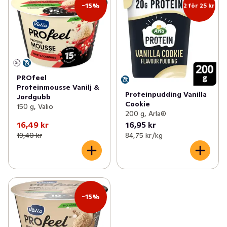
-15%
2 för 25 kr
PROfeel
Proteinmousse Vanilj &
Proteinpudding Vanilla
Jordgubb
Cookie
150 g, Valio
200 g, Arla®
16,49 kr
16,95 kr
19,40 kr
84,75 kr /kg
-15%