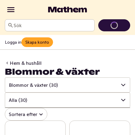
Sök
Logga in
Skapa konto
Hem & hushåll
Blommor & växter
Blommor & växter
(30)
✓
Alla
(997)
Alla
(30)
✓
Hushålls- & toapapper
(34)
✓
Alla
(30)
Sortera efter
✓
Disk & städ
(206)
✓
Blommor
(20)