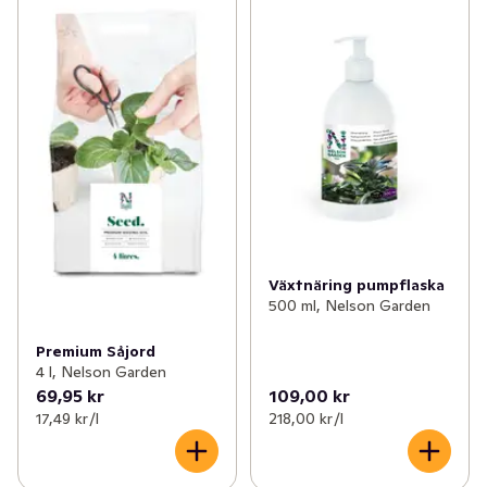
✓
Tvätt & klädvård
(124)
✓
Blomjord
(4)
✓
Påsar, folie & bakformar
(51)
✓
Växtnäringspreparat
(5)
✓
Servetter, ljus & engångsartiklar
(226)
✓
Plantering & redskap
(1)
✓
Blommor & växter
(30)
✓
Trädgårdstillbehör
0
✓
Hushållsel
(80)
✓
Husgeråd
(93)
Växtnäring pumpflaska
✓
Kontor & tillbehör
(44)
500 ml, Nelson Garden
✓
Grill, ved & tändare
(18)
Premium Såjord
4 l, Nelson Garden
69,95 kr
109,00 kr
✓
Heminredning
(48)
17,49 kr /l
218,00 kr /l
✓
Leksaker & spel
(20)