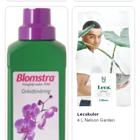
✓
Fritid & övrigt
(23)
✓
Säsongspynt
(7)
Lecakulor
4 l, Nelson Garden