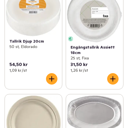
✓
Tvätt & klädvård
(124)
✓
Servetter & ställ
(36)
✓
Påsar, folie & bakformar
(51)
✓
Fest & kalas
(66)
✓
Servetter, ljus & engångsartiklar
(226)
✓
Engångsglas/bägare
(16)
✓
Blommor & växter
(30)
Tallrik Djup 20cm
✓
Engångstallrikar
(9)
50 st, Eldorado
Engångstallrik Assiett
18cm
✓
Hushållsel
(80)
✓
Engångsbestick
(17)
25 st, Fixa
54,50 kr
31,50 kr
✓
Husgeråd
(93)
✓
Dukar
(5)
1,09 kr /st
1,26 kr /st
✓
Kontor & tillbehör
(44)
✓
Grill, ved & tändare
(18)
✓
Heminredning
(48)
✓
Leksaker & spel
(20)