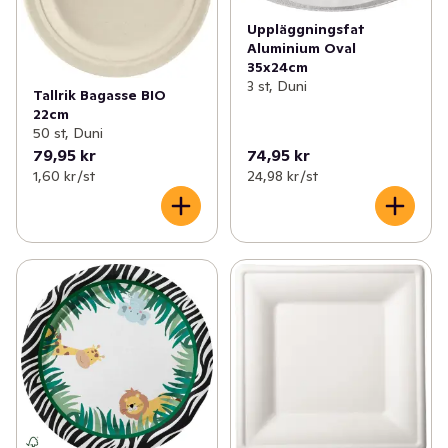
✓
Fritid & övrigt
(23)
Uppläggningsfat
✓
Säsongspynt
(7)
Aluminium Oval
35x24cm
3 st, Duni
Tallrik Bagasse BIO
22cm
50 st, Duni
79,95 kr
74,95 kr
1,60 kr /st
24,98 kr /st