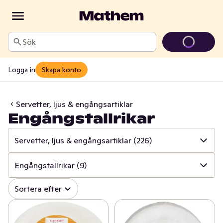
Sök
Logga in
Skapa konto
Servetter, ljus & engångsartiklar
Engångstallrikar
Servetter, ljus & engångsartiklar
(226)
✓
Alla
(996)
Engångstallrikar
(9)
✓
Hushålls- & toapapper
(34)
✓
Alla
(226)
Sortera efter
✓
Disk & städ
(205)
✓
Ljus
(77)