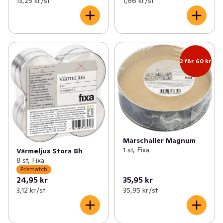
13,25 kr /st
1,66 kr /st
2 för 60 kr
Marschaller Magnum
1 st, Fixa
Värmeljus Stora 8h
8 st, Fixa
Prismatch
24,95 kr
35,95 kr
3,12 kr /st
35,95 kr /st