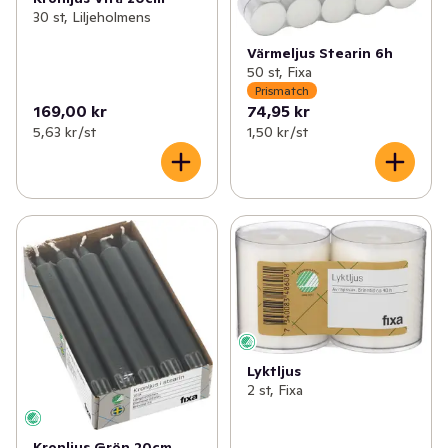
30 st, Liljeholmens
Värmeljus Stearin 6h
50 st, Fixa
Prismatch
169,00 kr
74,95 kr
5,63 kr /st
1,50 kr /st
Lyktljus
2 st, Fixa
Kronljus Grön 20cm