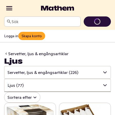
Sök
Logga in
Skapa konto
Servetter, ljus & engångsartiklar
Ljus
Servetter, ljus & engångsartiklar
(226)
✓
Alla
(996)
Ljus
(77)
✓
Hushålls- & toapapper
(34)
✓
Alla
(226)
Sortera efter
✓
Disk & städ
(205)
✓
Ljus
(77)