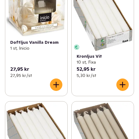
✓
Tvätt & klädvård
(124)
✓
Servetter & ställ
(36)
✓
Påsar, folie & bakformar
(51)
✓
Fest & kalas
(66)
✓
Servetter, ljus & engångsartiklar
(226)
✓
Engångsglas/bägare
(16)
Doftljus Vanilla Dream
✓
Blommor & växter
(30)
✓
Engångstallrikar
(9)
1 st, Inicio
Kronljus Vit
✓
Hushållsel
(80)
✓
Engångsbestick
(17)
10 st, Fixa
27,95 kr
52,95 kr
✓
Husgeråd
(93)
✓
Dukar
(5)
27,95 kr /st
5,30 kr /st
✓
Kontor & tillbehör
(44)
✓
Grill, ved & tändare
(18)
✓
Heminredning
(48)
✓
Leksaker & spel
(20)