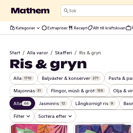
Sök
Kategorier
Extrapriser
Recept
Allt till kräftskivan
Start
/
Alla varor
/
Skafferi
/
Ris & gryn
Ris & gryn
Alla
Baljväxter & konserver
Pasta & pa
1710
271
Majonnäs
Flingor, müsli & gröt
Olja & vi
31
159
Alla
Jasminris
Långkornigt ris
Basm
66
12
9
Filter
Sortera efter