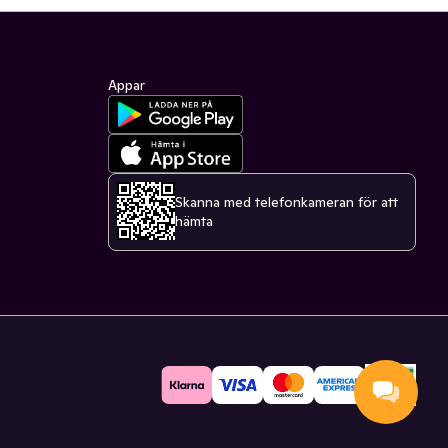
Appar
Skanna med telefonkameran för att
hämta