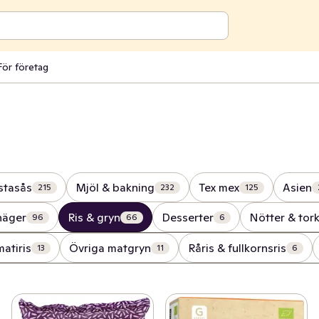
För företag
stasås
Mjöl & bakning
Tex mex
Asien
215
232
125
näger
Ris & gryn
Desserter
Nötter & tork
96
66
6
atiris
Övriga matgryn
Råris & fullkornsris
13
11
6