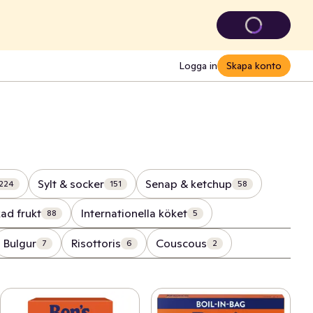
Logga in
Skapa konto
Sylt & socker
Senap & ketchup
224
151
58
ad frukt
Internationella köket
88
5
Bulgur
Risottoris
Couscous
7
6
2