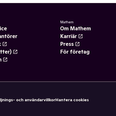
Mathem
ice
Om Mathem
antörer
Karriär
k
Press
tter)
För företag
m
ljnings- och användarvillkor
Hantera cookies