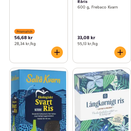
Råris
600 g, Frebaco Kvarn
Prismatch
56,68 kr
33,08 kr
28,34 kr /kg
55,13 kr /kg