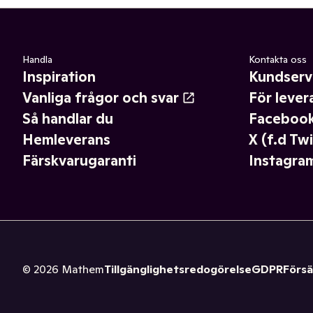
Handla
Kontakta oss
Inspiration
Kundserv
Vanliga frågor och svar
För lever
Så handlar du
Faceboo
Hemleverans
X (f.d Twi
Färskvarugaranti
Instagra
©
2026
Mathem
Tillgänglighetsredogörelse
GDPR
Försä