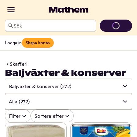
Sök
Logga in
Skapa konto
Skafferi
Baljväxter & konserver
Baljväxter & konserver
(272)
✓
Alla
(1703)
Alla
(272)
✓
Baljväxter & konserver
(272)
✓
Alla
(272)
Filter
Sortera efter
✓
Pasta & pastasås
(215)
✓
Tomatkonserver
(47)