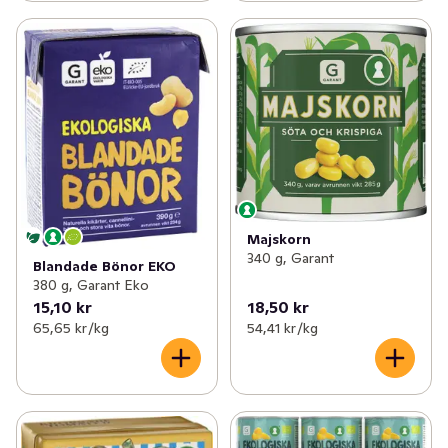
✓
Nötter & torkad frukt
(87)
✓
Internationella köket
(5)
Majskorn
340 g, Garant
Blandade Bönor EKO
380 g, Garant Eko
15,10 kr
18,50 kr
65,65 kr /kg
54,41 kr /kg