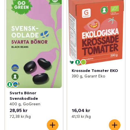
Krossade Tomater EKO
390 g, Garant Eko
Svarta Bönor
Svenskodlade
400 g, GoGreen
28,95 kr
16,04 kr
72,38 kr /kg
41,13 kr /kg