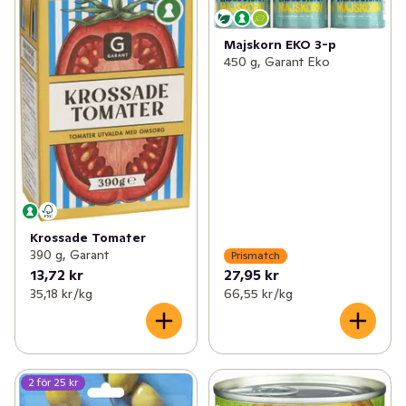
Majskorn EKO 3-p
450 g, Garant Eko
Krossade Tomater
390 g, Garant
Prismatch
13,72 kr
27,95 kr
35,18 kr /kg
66,55 kr /kg
2 för 25 kr