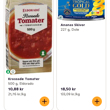
✓
Mjöl & bakning
(232)
✓
Majskorn
(11)
✓
Tex mex
(125)
✓
Bönor
(36)
✓
Asien
(224)
Ananas Skivor
✓
Oliver
(65)
227 g, Dole
✓
Sylt & socker
(150)
✓
Inlagd gurka
(19)
✓
Senap & ketchup
(58)
✓
Övriga konserver
(41)
✓
Majonnäs
(31)
✓
Pesto & tapenade
(27)
✓
Flingor, müsli & gröt
(154)
✓
Kikärtor
(6)
✓
Olja & vinäger
(95)
Krossade Tomater
✓
Linser
(12)
500 g, Eldorado
10,88 kr
18,50 kr
✓
Ris & gryn
(66)
✓
Fruktkonserver
(9)
21,76 kr /kg
133,09 kr /kg
✓
Desserter
(6)