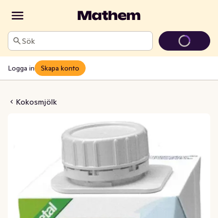
Sök
Logga in
Skapa konto
EKO 200ml Isola Bio
Kokosmjölk