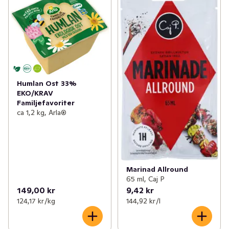
Humlan Ost 33%
EKO/KRAV
Familjefavoriter
ca 1,2 kg, Arla®
Marinad Allround
65 ml, Caj P
149,00 kr
9,42 kr
124,17 kr /kg
144,92 kr /l