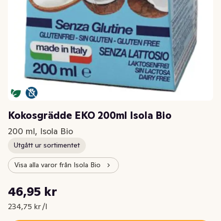
Kokosgrädde EKO 200ml Isola Bio
200 ml, Isola Bio
Utgått ur sortimentet
Visa alla varor från Isola Bio
Styckpris: 234,75 kr /l
46,95 kr
Nuvarande pris är: 46,95 kr
234,75 kr /l