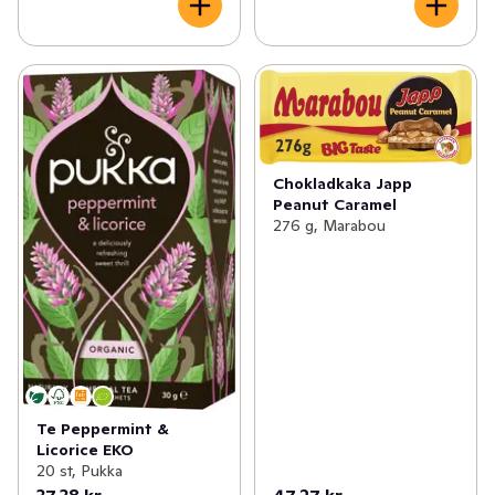
Chokladkaka Japp
Peanut Caramel
276 g, Marabou
Te Peppermint &
Licorice EKO
20 st, Pukka
37,38 kr
47,27 kr