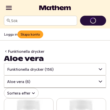
Sök
Logga in
Skapa konto
Funktionella drycker
Aloe vera
Funktionella drycker
(156)
✓
Alla
(1139)
Aloe vera
(6)
✓
Läsk
(143)
✓
Alla
(156)
Sortera efter
✓
Alkoholfritt vin
(24)
✓
Energidryck
(98)