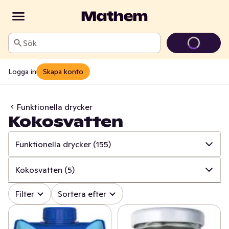
Sök
Logga in
Skapa konto
Funktionella drycker
Kokosvatten
Funktionella drycker
(155)
✓
Alla
(1139)
Kokosvatten
(5)
✓
Läsk
(144)
✓
Alla
(155)
Filter
Sortera efter
✓
Alkoholfritt vin
(24)
✓
Energidryck
(97)