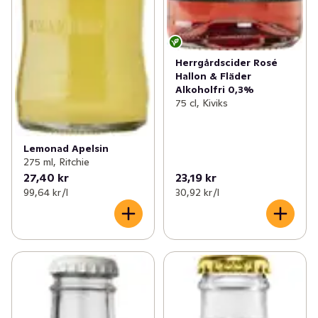
Herrgårdscider Rosé
Hallon & Fläder
Alkoholfri 0,3%
75 cl, Kiviks
Lemonad Apelsin
275 ml, Ritchie
27,40 kr
23,19 kr
99,64 kr /l
30,92 kr /l