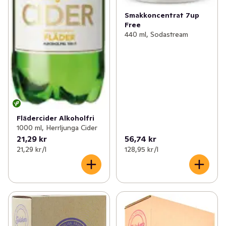
Smakkoncentrat 7up
✓
Funktionella drycker
(154)
Free
440 ml, Sodastream
Flädercider Alkoholfri
1000 ml, Herrljunga Cider
21,29 kr
56,74 kr
21,29 kr /l
128,95 kr /l