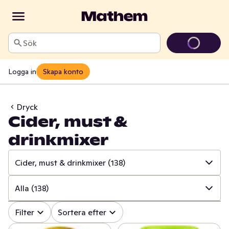
Sök
Logga in
Skapa konto
Dryck
Cider, must &
drinkmixer
Cider, must & drinkmixer
(138)
✓
Alla
(1138)
Alla
(138)
✓
Läsk
(144)
✓
Alla
(138)
Filter
Sortera efter