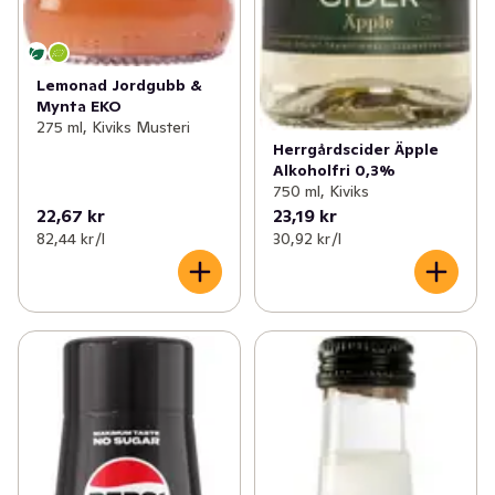
Lemonad Jordgubb &
Mynta EKO
275 ml, Kiviks Musteri
Herrgårdscider Äpple
Alkoholfri 0,3%
750 ml, Kiviks
22,67 kr
23,19 kr
82,44 kr /l
30,92 kr /l