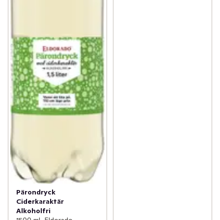
Pärondryck
Ciderkaraktär
Alkoholfri