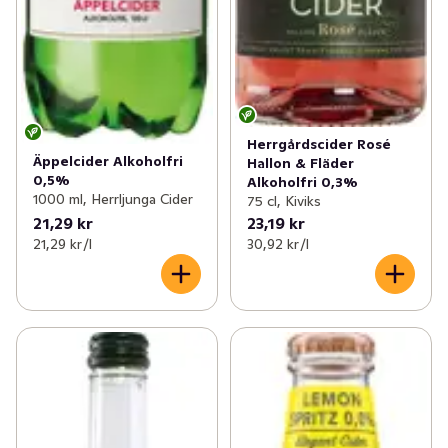
Herrgårdscider Rosé
Äppelcider Alkoholfri
Hallon & Fläder
0,5%
Alkoholfri 0,3%
1000 ml, Herrljunga Cider
75 cl, Kiviks
21,29 kr
23,19 kr
21,29 kr /l
30,92 kr /l