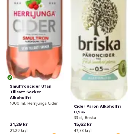
Smultroncider Utan
Tillsatt Socker
Alkoholfri
1000 ml, Herrljunga Cider
Cider Päron Alkoholfri
0,5%
33 cl, Briska
21,29 kr
15,62 kr
21,29 kr /l
47,33 kr /l