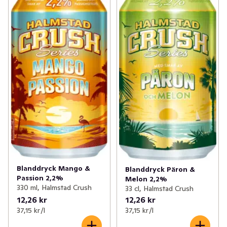
Blanddryck Mango &
Blanddryck Päron &
Passion 2,2%
Melon 2,2%
330 ml, Halmstad Crush
33 cl, Halmstad Crush
12,26 kr
12,26 kr
37,15 kr /l
37,15 kr /l