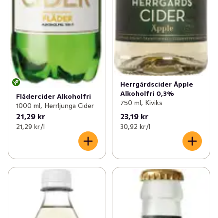
✓
Funktionella drycker
(155)
Herrgårdscider Äpple
Alkoholfri 0,3%
Flädercider Alkoholfri
750 ml, Kiviks
1000 ml, Herrljunga Cider
21,29 kr
23,19 kr
21,29 kr /l
30,92 kr /l