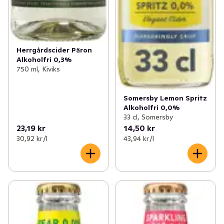
Herrgårdscider Päron
Alkoholfri 0,3%
750 ml, Kiviks
Somersby Lemon Spritz
Alkoholfri 0,0%
33 cl, Somersby
23,19 kr
14,50 kr
30,92 kr /l
43,94 kr /l