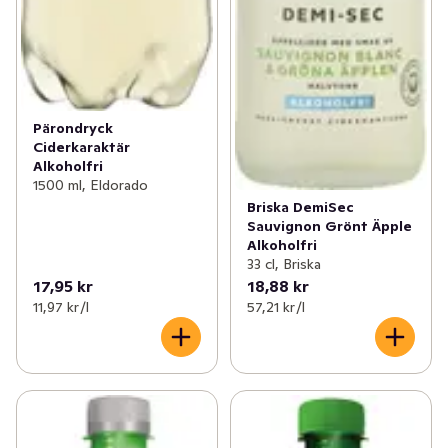
Pärondryck
Ciderkaraktär
Alkoholfri
1500 ml, Eldorado
Briska DemiSec
Sauvignon Grönt Äpple
Alkoholfri
33 cl, Briska
17,95 kr
18,88 kr
11,97 kr /l
57,21 kr /l