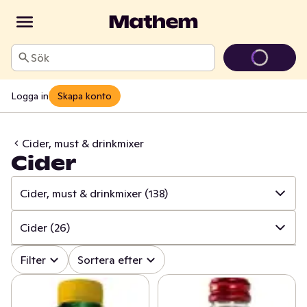
Sök
Logga in
Skapa konto
Cider, must & drinkmixer
Cider
Cider, must & drinkmixer
(138)
✓
Alla
(1138)
Cider
(26)
✓
Läsk
(143)
✓
Alla
(138)
Filter
Sortera efter
✓
Alkoholfritt vin
(24)
✓
Drinkmixer
(54)