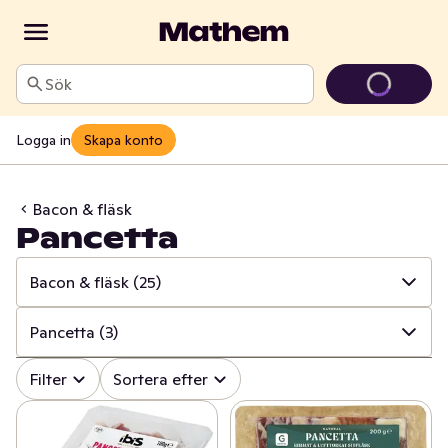
Sök
Logga in
Skapa konto
Bacon & fläsk
Pancetta
Bacon & fläsk
(25)
✓
Alla
(739)
Pancetta
(3)
✓
Kött
(164)
✓
Alla
(25)
Filter
Sortera efter
✓
Pålägg
(133)
✓
Bacon
(19)