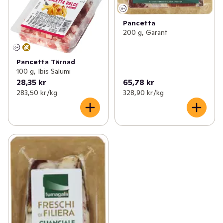
✓
Kyckling & fågel
(110)
✓
Stekfläsk
(3)
Pancetta
✓
Korv
(154)
✓
Pancetta
(3)
200 g, Garant
✓
Bullar, biffar & nuggets
(69)
Pancetta Tärnad
100 g, Ibis Salumi
✓
Bacon & fläsk
(25)
28,35 kr
65,78 kr
283,50 kr /kg
328,90 kr /kg
✓
Delikatesschark
(87)
✓
Blodpudding & sylta
(7)