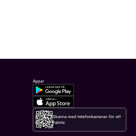
Appar
Skanna med telefonkameran för att
hämta