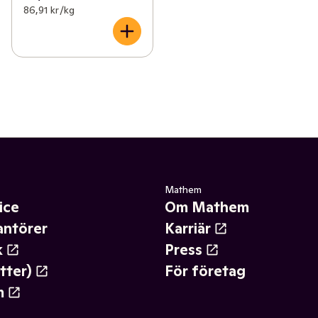
86,91 kr /kg
Mathem
ice
Om Mathem
antörer
Karriär
k
Press
tter)
För företag
m