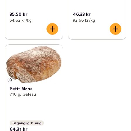
35,50 kr
46,33 kr
54,62 kr /kg
92,66 kr /kg
Petit Blanc
740 g, Gateau
Tillgänglig 11. aug
64,31 kr