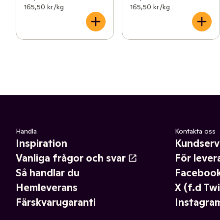
165,50 kr /kg
165,50 kr /kg
Handla
Kontakta oss
Inspiration
Kundserv
Vanliga frågor och svar
För lever
Så handlar du
Faceboo
Hemleverans
X (f.d Twi
Färskvarugaranti
Instagra