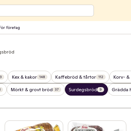
För företag
gsbröd
Kex & kakor
Kaffebröd & tårtor
Korv- &
3
148
112
Mörkt & grovt bröd
Surdegsbröd
Grädda
1
37
9