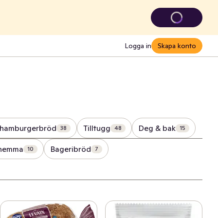
Logga in
Skapa konto
 hamburgerbröd
Tilltugg
Deg & bak
38
48
15
 hemma
Bageribröd
10
7