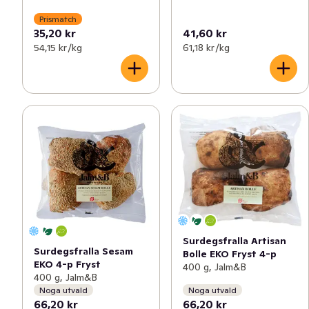
Prismatch
35,20 kr
41,60 kr
54,15 kr /kg
61,18 kr /kg
Surdegsfralla Artisan
Surdegsfralla Sesam
Bolle EKO Fryst 4-p
EKO 4-p Fryst
400 g, Jalm&B
400 g, Jalm&B
Noga utvald
Noga utvald
66,20 kr
66,20 kr