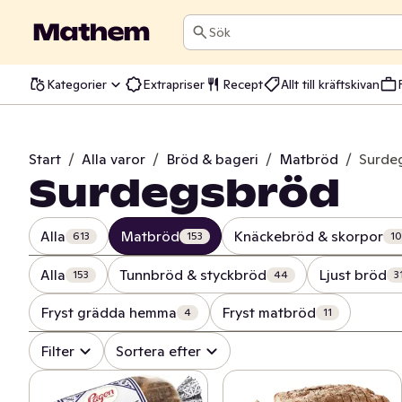
Sök
Kategorier
Extrapriser
Recept
Allt till kräftskivan
Start
/
Alla varor
/
Bröd & bageri
/
Matbröd
/
Surde
Surdegsbröd
Alla
Matbröd
Knäckebröd & skorpor
613
153
10
Alla
Tunnbröd & styckbröd
Ljust bröd
153
44
3
Fryst grädda hemma
Fryst matbröd
4
11
Filter
Sortera efter