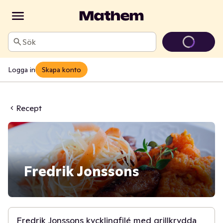
Sök
Logga in
Skapa konto
Recept
Fredrik Jonssons
30 min
Fredrik Jonssons kycklingfilé med grillkrydda