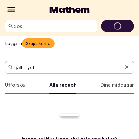
Sök
Logga in
Skapa konto
Recept
Sök bland alla recept
Utforska
Alla recept
Dina middagar
Hoppsan! Här fanns det inte mycket på