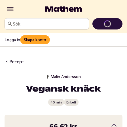
Sök
Logga in
Skapa konto
Recept
Malin Andersson
Vegansk knäck
40 min
Enkelt
66,62 kr