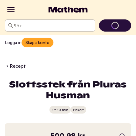
Sök
Logga in
Skapa konto
Recept
Slottsstek från Pluras
Husman
1 t 30 min
Enkelt
500,98 kr