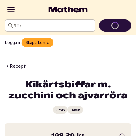
Sök
Logga in
Skapa konto
Recept
Kikärtsbiffar m.
zucchini och ajvarröra
5 min
Enkelt
198,39 kr