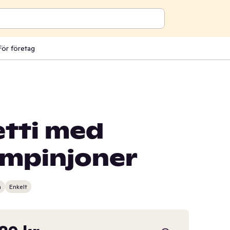
För företag
tti med
mpinjoner
n
Enkelt