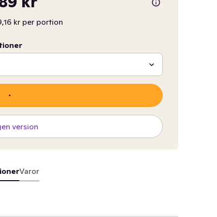
,89 kr
9,16 kr per portion
tioner
gen version
ioner
Varor