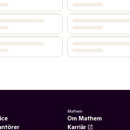
Mathem
ice
Om Mathem
antörer
Karriär