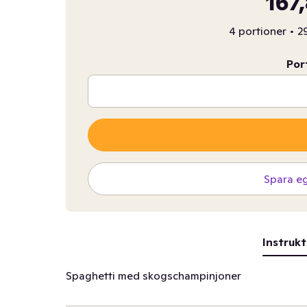
167
4 portioner
•
2
Por
Spara e
Instrukt
Spaghetti med skogschampinjoner