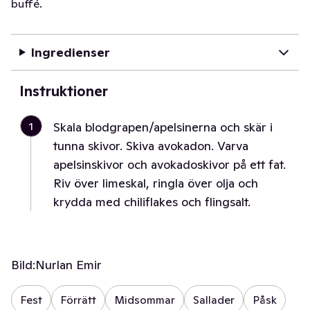
buffé.
Ingredienser
Instruktioner
1
Skala blodgrapen/apelsinerna och skär i
tunna skivor. Skiva avokadon. Varva
apelsinskivor och avokadoskivor på ett fat.
Riv över limeskal, ringla över olja och
krydda med chiliflakes och flingsalt.
Bild:
Nurlan Emir
Fest
Förrätt
Midsommar
Sallader
Påsk