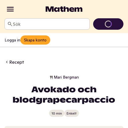
Sök
Logga in
Skapa konto
Recept
Mari Bergman
Avokado och
blodgrapecarpaccio
10 min
Enkelt