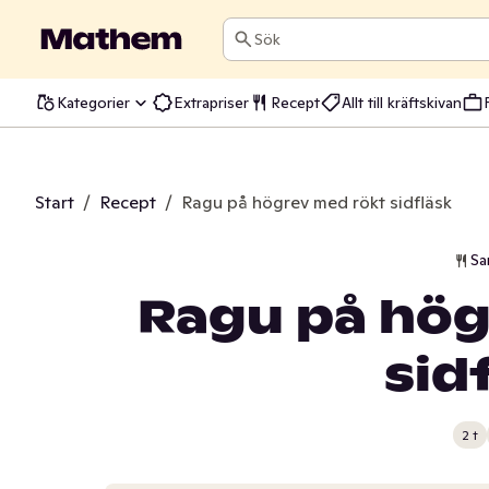
Sök
Kategorier
Extrapriser
Recept
Allt till kräftskivan
Start
/
Recept
/
Ragu på högrev med rökt sidfläsk
Sa
Ragu på hög
sid
2 t