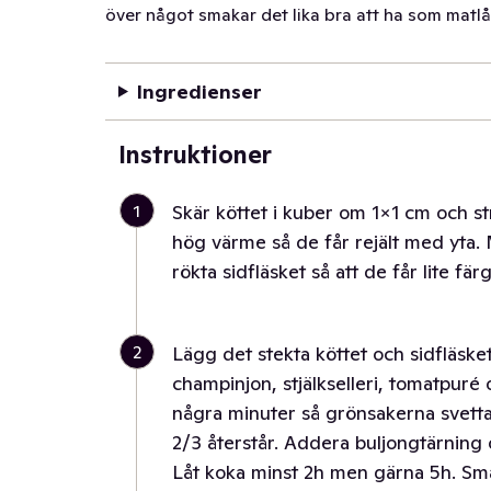
över något smakar det lika bra att ha som matl
Ingredienser
Instruktioner
1
Skär köttet i kuber om 1×1 cm och stri
hög värme så de får rejält med yta.
rökta sidfläsket så att de får lite fär
2
Lägg det stekta köttet och sidfläsket
champinjon, stjälkselleri, tomatpuré o
några minuter så grönsakerna svettas 
2/3 återstår. Addera buljongtärning
Låt koka minst 2h men gärna 5h. Sm