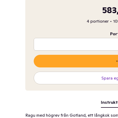
583
4 portioner
•
10
Por
Spara e
Instrukt
Ragu med högrev från Gotland, ett långkok som he