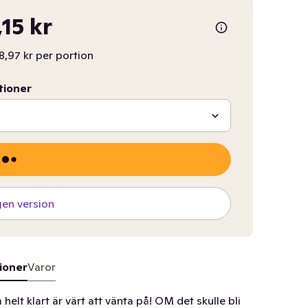
,15 kr
8,97 kr per portion
tioner
gen version
ioner
Varor
lt klart är värt att vänta på! OM det skulle bli