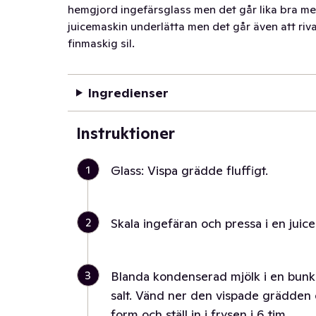
hemgjord ingefärsglass men det går lika bra med
juicemaskin underlätta men det går även att ri
finmaskig sil.
Ingredienser
Instruktioner
1
Glass: Vispa grädde fluffigt.
2
Skala ingefäran och pressa i en juice
3
Blanda kondenserad mjölk i en bunke
salt. Vänd ner den vispade grädden o
form och ställ in i frysen i 6 tim.