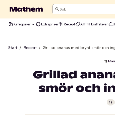
Sök
Kategorier
Extrapriser
Recept
Allt till kräftskivan
Start
/
Recept
/
Grillad ananas med brynt smör och in
Mar
Grillad ana
smör och i
1 t