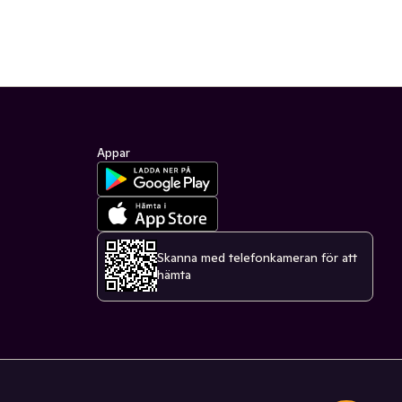
Appar
Skanna med telefonkameran för att
hämta