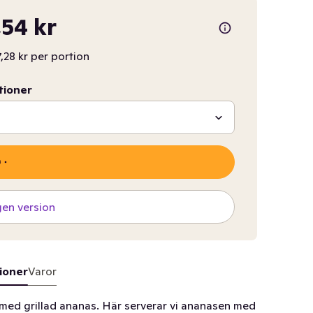
54 kr
7,28 kr per portion
tioner
gen version
ioner
Varor
med grillad ananas. Här serverar vi ananasen med