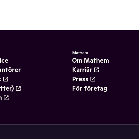
Mathem
ice
Om Mathem
antörer
Karriär
k
Press
tter)
För företag
m