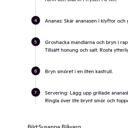
4
Ananas: Skär ananasen i klyftor och g
5
Grovhacka mandlarna och bryn i raps
Tillsätt honung och salt. Rosta ytterl
6
Bryn smöret i en liten kastrull.
7
Servering: Lägg upp grillade ananasbi
Ringla över lite brynt smör och top
Bild:
Susanna Blåvarg