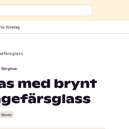
För företag
gefärsglass
i Bergman
nas med brynt
ngefärsglass
Medel