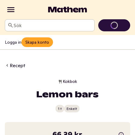
Sök
Logga in
Skapa konto
Recept
Kokbok
Lemon bars
1 t
Enkelt
66,39 kr