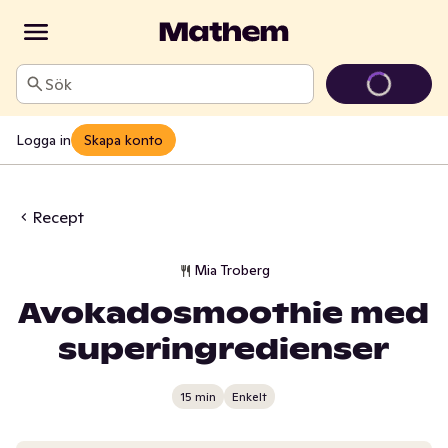
Sök
Logga in
Skapa konto
Recept
Mia Troberg
Avokadosmoothie med
superingredienser
15 min
Enkelt