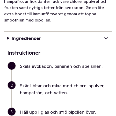
hampafrö, antioxidanter tack vare chlorellapulvret och
frukten samt nyttiga fetter från avokadon. Ge en lite
extra boost till immunförsvaret genom att toppa
smoothien med bipollen.
Ingredienser
Instruktioner
1
Skala avokadon, bananen och apelsinen.
2
Skär i bitar och mixa med chlorellapulver,
hampafrön, och vatten.
3
Häll upp i glas och strö bipollen över.