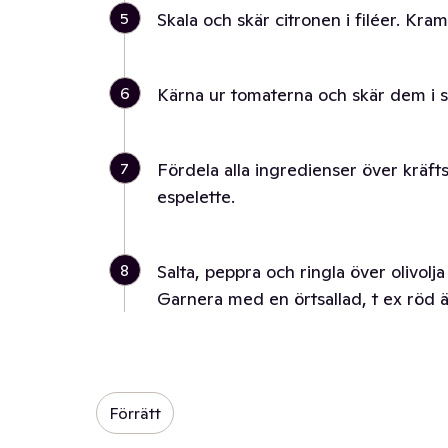
5
Skala och skär citronen i filéer. Kra
6
Kärna ur tomaterna och skär dem i s
7
Fördela alla ingredienser över kräfts
espelette.
8
Salta, peppra och ringla över olivolj
Garnera med en örtsallad, t ex röd än
Förrätt