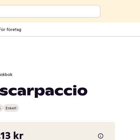
För företag
okbok
scarpaccio
n
Enkelt
,13 kr