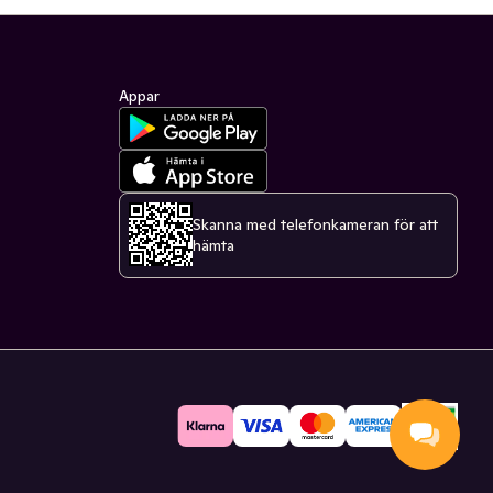
Appar
Skanna med telefonkameran för att
hämta