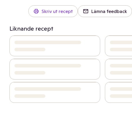
Skriv ut recept
Lämna feedback
Liknande recept