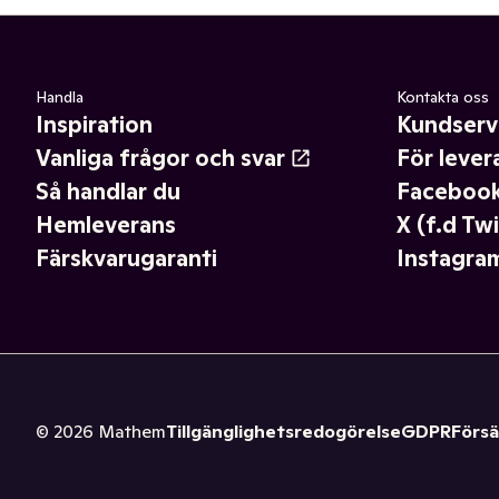
Handla
Kontakta oss
Inspiration
Kundserv
Vanliga frågor och svar
För lever
Så handlar du
Faceboo
Hemleverans
X (f.d Twi
Färskvarugaranti
Instagra
©
2026
Mathem
Tillgänglighetsredogörelse
GDPR
Försä