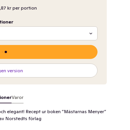
,87 kr per portion
tioner
gen version
ioner
Varor
 och elegant! Recept ur boken ”Mästarnas Menyer”
av Norstedts förlag