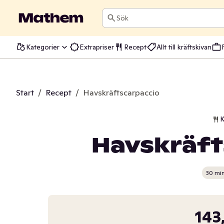
Sök
Kategorier
Extrapriser
Recept
Allt till kräftskivan
Start
/
Recept
/
Havskräftscarpaccio
K
Havskräft
30 mi
143