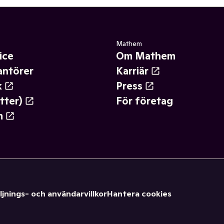
Mathem
ice
Om Mathem
antörer
Karriär
k
Press
tter)
För företag
m
ljnings- och användarvillkor
Hantera cookies