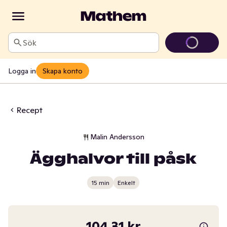
Sök
Logga in
Skapa konto
Recept
Malin Andersson
Ägghalvor till påsk
15 min
Enkelt
104,31 kr