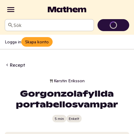
Sök
Logga in
Skapa konto
Recept
Kerstin Eriksson
Gorgonzolafyllda
portabellosvampar
5 min
Enkelt