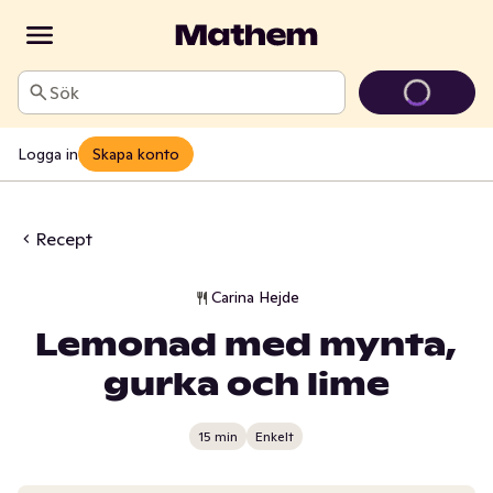
Sök
Logga in
Skapa konto
Recept
Carina Hejde
Lemonad med mynta,
gurka och lime
15 min
Enkelt