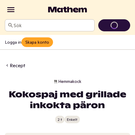
Sök
Logga in
Skapa konto
Recept
Hemmakock
Kokospaj med grillade
inkokta päron
2 t
Enkelt