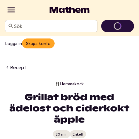
Sök
Logga in
Skapa konto
Recept
Hemmakock
Grillat bröd med
ädelost och ciderkokt
äpple
20 min
Enkelt