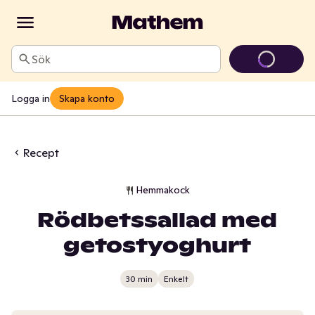
Sök
Logga in
Skapa konto
Recept
Hemmakock
Rödbetssallad med
getostyoghurt
30 min
Enkelt