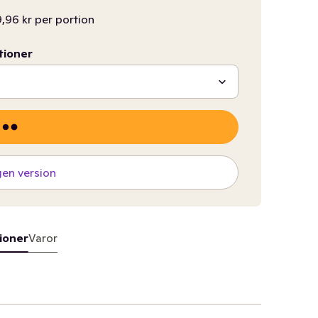
,96 kr per portion
tioner
gen version
ioner
Varor