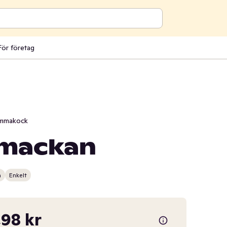
För företag
mmakock
mackan
n
Enkelt
98 kr