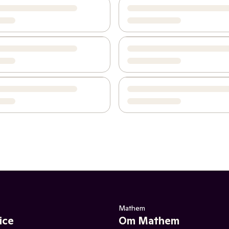
Mathem
ice
Om Mathem