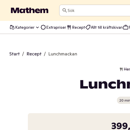
Sök
Kategorier
Extrapriser
Recept
Allt till kräftskivan
Start
/
Recept
/
Lunchmackan
He
Lunch
20 mi
399,