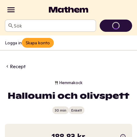
Sök
Logga in
Skapa konto
Recept
Hemmakock
Halloumi och olivspett
30 min
Enkelt
188,83 kr